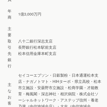
年
1億3,000万円
商
主
要
取
八十二銀行深志支店
引
長野銀行松本駅前支店
先
松本信用金庫本町支店
銀
行
セイコーエプソン・日穀製粉・日本通運松本支
店・ナガノトマト・HIHターボ・県立高校・松本
主
市立施設・安曇野市立施設・松商学園・才能教
な
育・梅風閣・深志神社・相沢病院・株式会社ソ
お
ーシャルネットワーク・アステップ信州・養老
客
乃瀧（中信地域全店）・大吉（中信地域全