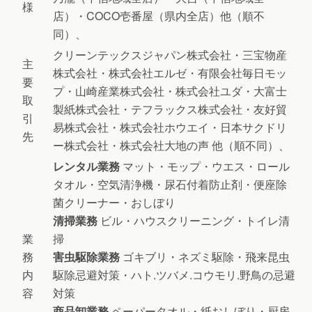
様
店）・COCO壱番屋（県内全店）他（順不
同）、
クリーンテックスジャパン株式会社・三宝物産
主
株式会社・株式会社エルゼ・有限会社毎日モッ
要
プ・山崎産業株式会社・株式会社ユダ・大富士
取
製紙株式会社・テフラックス株式会社・友好貿
引
易株式会社・株式会社ホウエイ・日本サクドリ
先
ー株式会社・株式会社大地の声 他（順不同）、
レンタル業務
マット・モップ・ウエス・ロール
タオル・空気清浄機・尿石付着防止剤・便座除
菌クリーナー・おしぼり
清掃業務
ビル・ハウスクリーニング・トイレ清
業
掃
務
害虫駆除業務
ゴキブリ・ネズミ駆除・飛来昆虫
内
駆除忌避対策・ハト.ツバメ.コウモリ.野鳥の忌避
容
対策
商品卸業務
ペーパータオル・紙おしぼり・厨房