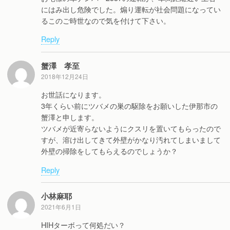
にはみ出し危険でした。煽り運転が社会問題になってい
るこのご時世なので気を付けて下さい。
Reply
蟹澤 孝至
2018年12月24日
お世話になります。
3年くらい前にツバメの巣の駆除をお願いした伊那市の
蟹澤と申します。
ツバメが近寄らないようにクスリを置いてもらったので
すが、溶け出してきて外壁がかなり汚れてしまいまして
外壁の掃除をしてもらえるのでしょうか？
Reply
小林麻耶
2021年6月1日
HIHターボって何処だい？