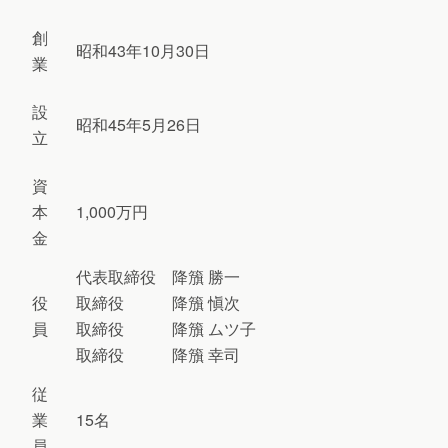
創
昭和43年10月30日
業
設
昭和45年5月26日
立
資
本
1,000万円
金
代表取締役 降籏 勝一
役
取締役 降籏 愼次
員
取締役 降籏 ムツ子
取締役 降籏 幸司
従
業
15名
員